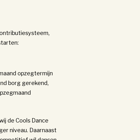
contributiesysteem,
tarten:
maand opzegtermijn
and borg gerekend,
 opzegmaand
 wij de Cools Dance
ger niveau. Daarnaast
ompetitief wil dansen