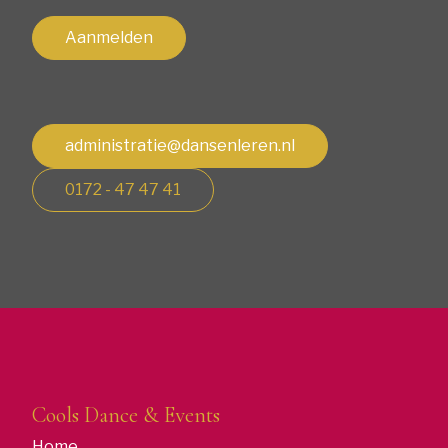
Aanmelden
administratie@dansenleren.nl
0172 - 47 47 41
Cools Dance & Events
Home